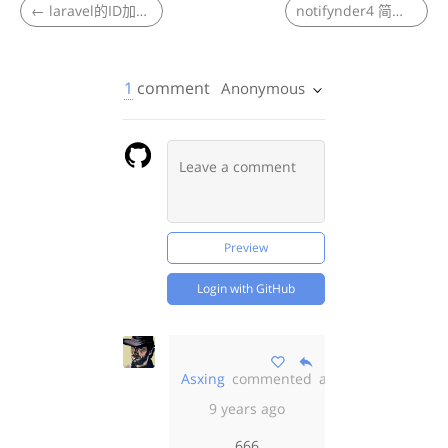
←
laravel的ID加密,但是函数报错php-bcmath安装
notifynder4 简单翻译了一下文档
1
comment
Anonymous
Preview
Login with GitHub
Asxing
commented
almost
9 years ago
666