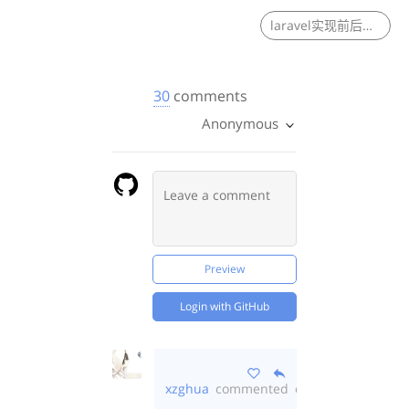
laravel实现前后端跳转不同的404页面
30
comments
Anonymous
Preview
Login with GitHub
xzghua
commented
over