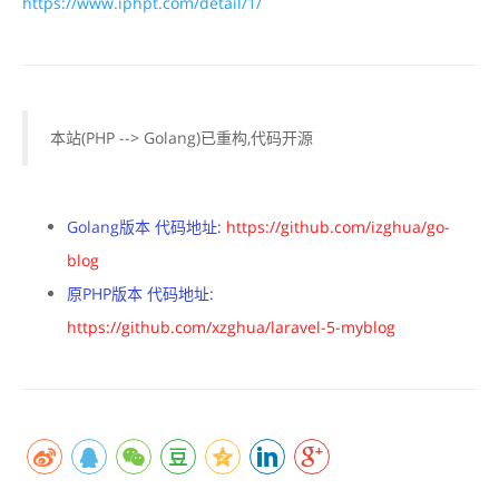
https://www.iphpt.com/detail/1/
本站(PHP --> Golang)已重构,代码开源
Golang版本 代码地址:
https://github.com/izghua/go-
blog
原PHP版本 代码地址:
https://github.com/xzghua/laravel-5-myblog