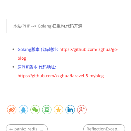
本站(PHP --> Golang)已重构,代码开源
Golang版本 代码地址:
https://github.com/izghua/go-
blog
原PHP版本 代码地址:
https://github.com/xzghua/laravel-5-myblog
←
panic: redis: you open connections too fast
ReflectionException Class ClassName does not exist