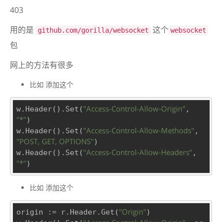
403
用的是
这个
github.com/gorilla/websocket
websocket
包
网上的方法有很多
比如 添加这个
"Access-Control-Allow-Origin"
w.Header().Set(
, 
"*"
)

"Access-Control-Allow-Methods"
w.Header().Set(
, 
"POST, GET, OPTIONS"
)

"Access-Control-Allow-Headers"
w.Header().Set(
, 
"*"
比如 添加这个
"Origin"
origin := r.Header.Get(
)
