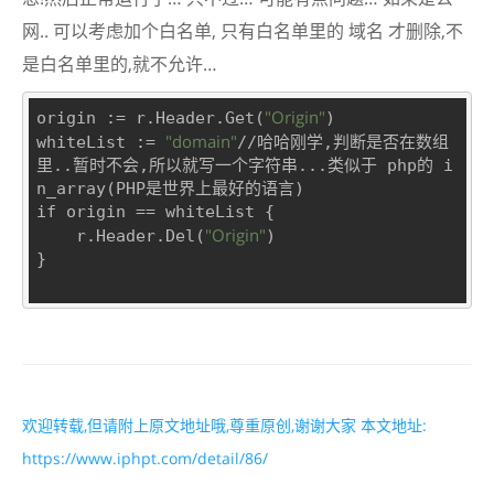
网.. 可以考虑加个白名单, 只有白名单里的 域名 才删除,不
是白名单里的,就不允许…
"Origin"
origin := r.Header.Get(
)

"domain"
whiteList := 
//哈哈刚学,判断是否在数组
里..暂时不会,所以就写一个字符串...类似于 php的 i
n_array(PHP是世界上最好的语言)

if origin == whiteList {

"Origin"
    r.Header.Del(
)

}

欢迎转载,但请附上原文地址哦,尊重原创,谢谢大家 本文地址:
https://www.iphpt.com/detail/86/