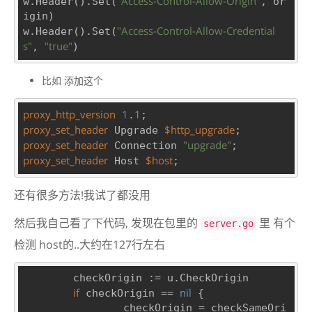
"Access-Control-Allow-Origin"
w.Header().Set(
, or
igin)

"Access-Control-Allow-Credential
w.Header().Set(
s"
"true"
, 
比如 添加这个
proxy_http_version
1
1
.
proxy_set_header
$http_upgrade
 Upgrade 
proxy_set_header
"upgrade"
 Connection 
proxy_set_header
$host
 Host 
还有很多方法!我试了都没用
然后我自己看了下代码, 发现在包里的
里 有个
server.go
检测 host的..大约在127行左右
	checkOrigin := u.CheckOrigin

if
nil
 checkOrigin == 
 {

		checkOrigin = checkSameOri