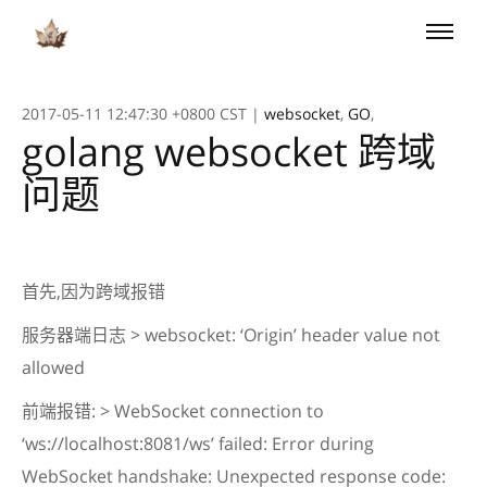
Toggle
naviga
2017-05-11 12:47:30 +0800 CST
|
websocket
,
GO
,
golang websocket 跨域
问题
首先,因为跨域报错
服务器端日志 > websocket: ‘Origin’ header value not
allowed
前端报错: > WebSocket connection to
‘ws://localhost:8081/ws’ failed: Error during
WebSocket handshake: Unexpected response code: