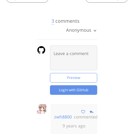
3
comments
Anonymous
Preview
Login with GitHub
zwh8800
commented
almost
9 years ago