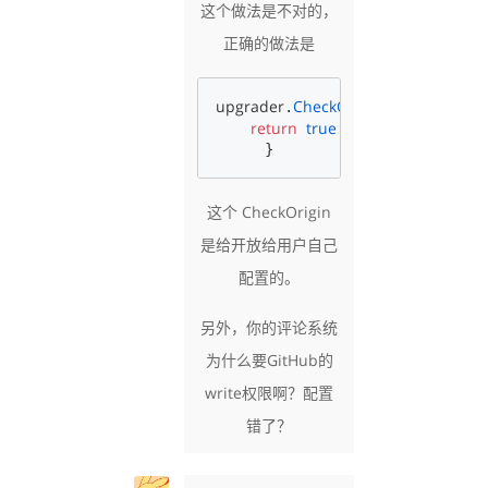
这个做法是不对的，
正确的做法是
upgrader
CheckOrigin
=
func
r
*
.
(
h
return
true
}
这个 CheckOrigin
是给开放给用户自己
配置的。
另外，你的评论系统
为什么要GitHub的
write权限啊？配置
错了？