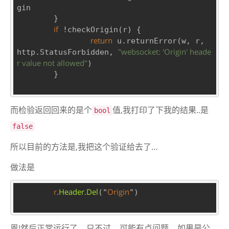
gin

	}

if
 !checkOrigin(r) {

return
 u.returnError(w, r, 
"websocket: 'Origin' heade
http.StatusForbidden, 
r value not allowed"
)

	}

而检验返回回来的是个
值,我打印了下我的结果..是
bool
false
所以目前的方法是,我把这个验证给去了…
做法是
r
.Header
.Del
Origin
("
")

恩!然后正常运行了… 只不过… 可能有点问题… 如果是公