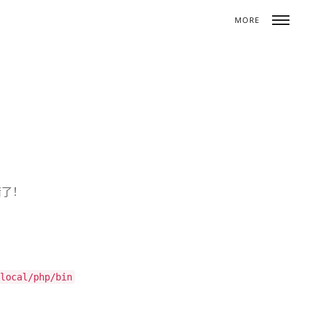
MORE
Toggle
naviga
错了！
local/php/bin