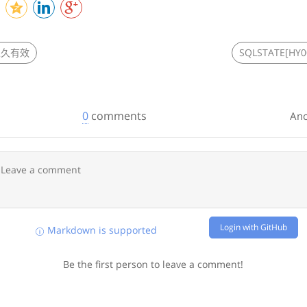
s永久有效
0
comments
An
Login with GitHub
Markdown is supported
Be the first person to leave a comment!