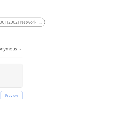
SQLSTATE[HY000] [2002] Network is unreachable
→
onymous
Preview