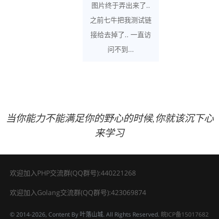
图片终于弄出来了..
之前七牛把我测试链
接给去掉了.. 一直访
问不到...
当你能力不能满足你的野心的时候,你就该沉下心
来学习
欢迎加入PHP交流群(QQ群号):440221268
欢迎加入Golang交流群(QQ群号):423069874
© 2014
-2026, Content By 叶落山城. All Rights Reserved.
皖ICP备15017682