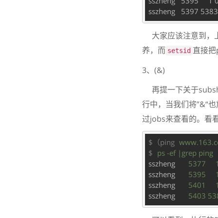
sszheng   5395     1 
大家应该注意到，上一个
养，而
直接把p
setsid
3、(&)
再提一下关于subsh
行中，当我们将”&“
过jobs来查看的。看
$（ping
www.163.
$
ps -ef |grep ping
sszheng
5377    
sszheng
5395    
sszheng
5401    
sszheng
5403 538