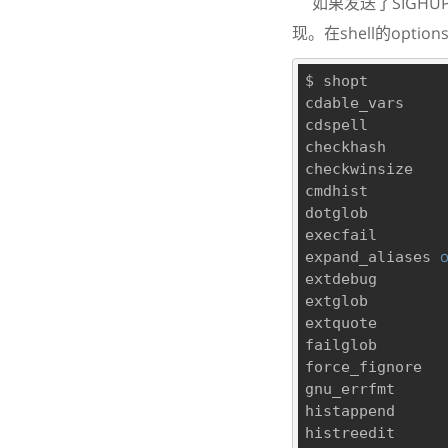
如果发送了SIGHU
现。在shell的opti
$ shopt 

cdable_vars    
cdspell        
checkhash      
checkwinsize   
cmdhist        
dotglob        
execfail       
expand_aliases 
extdebug       
extglob        
extquote       
failglob       
force_fignore  
gnu_errfmt     
histappend     
histreedit     