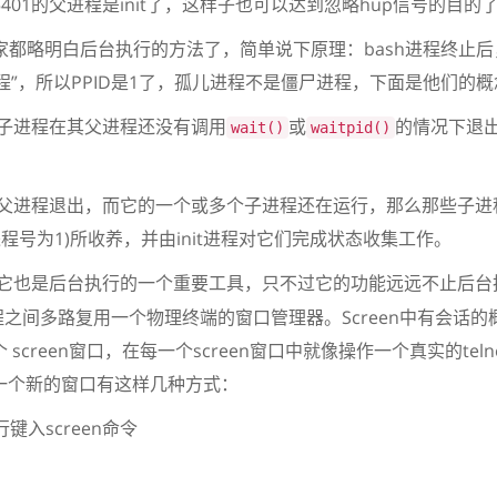
01的父进程是init了，这样子也可以达到忽略hup信号的目的
略明白后台执行的方法了，简单说下原理：bash进程终止后，i
程”，所以PPID是1了，孤儿进程不是僵尸进程，下面是他们的
进程在其父进程还没有调用
或
的情况下退
wait()
waitpid()
程退出，而它的一个或多个子进程还在运行，那么那些子进
(进程号为1)所收养，并由init进程对它们完成状态收集工作。
它也是后台执行的一个重要工具，只不过它的功能远远不止后台执
之间多路复用一个物理终端的窗口管理器。Screen中有会话
个 screen窗口，在每一个screen窗口中就像操作一个真实的teln
创建一个新的窗口有这样几种方式：
screen命令