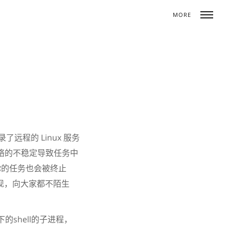
MORE
Toggle
naviga
远程的 Linux 服务
网络的不稳定导致任务中
你的任务也会被终止
现，向大家都不陌生
shell的子进程，