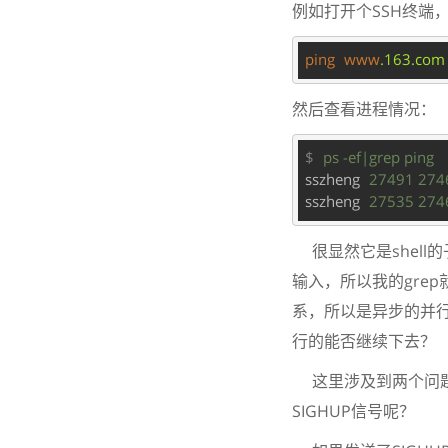
例如打开个SSH终端
ping
www
.163
.com
然后查看进程情况：
$
ps -ef|grep ping
sszheng
27491 2746
sszheng
27535 2746
很显然它是shell的
输入，所以我的gre
系，所以是异步的并行
行的能否继续下去？
这里涉及到两个问题，就
SIGHUP信号呢？