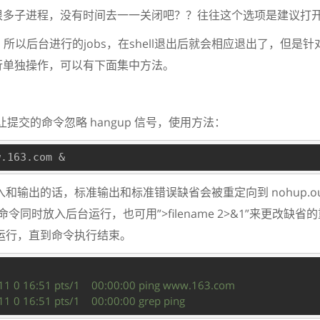
很多子进程，没有时间去一一关闭吧？？往往这个选项是建议打
后，所以后台进行的jobs，在shell退出后就会相应退出了，但是
行单独操作，可以有下面集中方法。
提交的命令忽略 hangup 信号，使用方法：
输出的话，标准输出和标准错误缺省会被重定向到 nohup.ou
命令同时放入后台运行，也可用”>filename 2>&1”来更改缺
会继续运行，直到命令执行结束。
    
1 0 16:51 pts/1    00:00:00 ping www.163.com
1 0 16:51 pts/1    00:00:00 grep ping