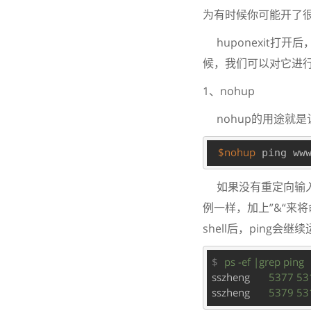
为有时候你可能开了
huponexit打开
候，我们可以对它进
1、nohup
nohup的用途就是让
$nohup
如果没有重定向输入和
例一样，加上”&“来将
shell后，ping
$
ps -ef |grep ping   
sszheng
5377 531
sszheng
5379 531