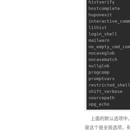
histverify     
hostcomplete   
huponexit      
interactive_com
lithist        
login_shell    
mailwarn       
no_empty_cmd_co
nocaseglob     
nocasematch    
nullglob       
progcomp       
promptvars     
restricted_shel
shift_verbose  
sourcepath     
xpg_echo       
上面的默认选项中
是这个是全局选项，有时