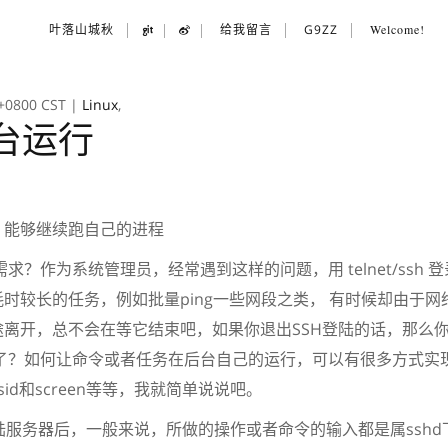
叶落山城秋
给我留言
G9ZZ
Welcome!
 +0800 CST
|
Linux
,
后台运行
T后，能够继续跑自己的进程
作为系统管理员，经常遇到这样的问题，用 telnet/ssh 登录了
时较长的任务，例如批量ping一些网段之类， 有时候却由于
途离开，总不会在等它结束吧，如果你退出SSH登陆的话，那么
力了？如何让命令或者任务在后台自己的运行，可以有很多方式实
tsid和screen等等，我就简单说说吧。
服务器后，一般来说，所做的操作或者命令的输入都是属sshd下的