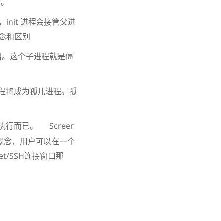
了。
nit 进程会接管父进
概念和区别
出。这个子进程就是僵
程将成为孤儿进程。孤
行而已。 Screen
的概念，用户可以在一个
et/SSH连接窗口那