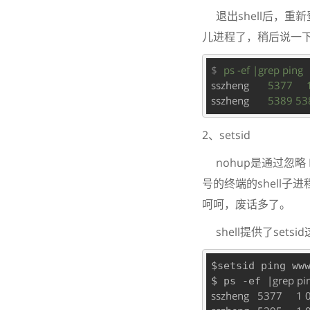
退出shell后，重新
儿进程了，稍后说一
$
ps -ef |grep ping
sszheng
5377    
sszheng
5389 538
2、setsid
nohup是通过忽略
号的终端的shell
呵呵，废话多了。
shell提供了setsi
$setsid ping ww
|grep pin
$ ps -ef 
sszheng   5377     1 