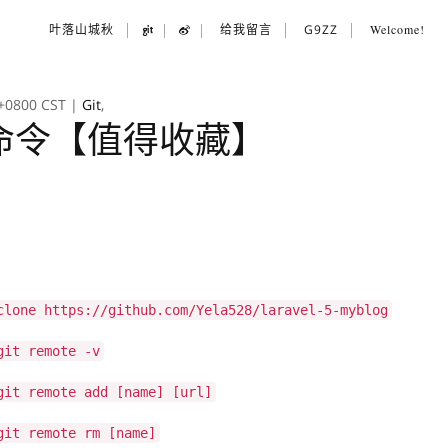
叶落山城秋
给我留言
G9ZZ
Welcome!
 +0800 CST
|
Git
,
用命令【值得收藏】
clone https://github.com/Yela528/laravel-5-myblog
git remote -v
git remote add [name] [url]
git remote rm [name]