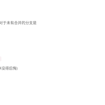
，对于未有合并的分支是
]
没得后悔)