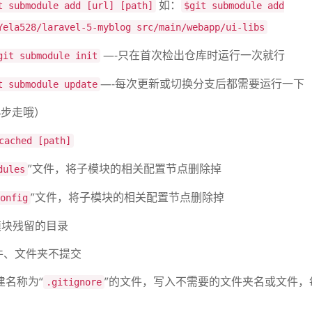
如：
t submodule add [url] [path]
$git submodule add
Yela528/laravel-5-myblog src/main/webapp/ui-libs
—-只在首次检出仓库时运行一次就行
git submodule init
—-每次更新或切换分支后都需要运行一下
t submodule update
步走哦）
cached [path]
”文件，将子模块的相关配置节点删除掉
dules
”文件，将子模块的相关配置节点删除掉
onfig
块残留的目录
、文件夹不提交
名称为“
”的文件，写入不需要的文件夹名或文件，
.gitignore