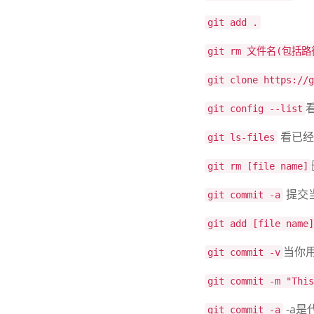
git add .
git rm 文件名(包括路
git clone https://g
git config --list
看已经
git ls-files
git rm [file name]
提交当
git commit -a
git add [file name]
当你用
git commit -v
git commit -m "This
-a是
git commit -a